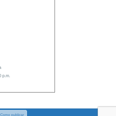
a
0 p.m.
Como publicar